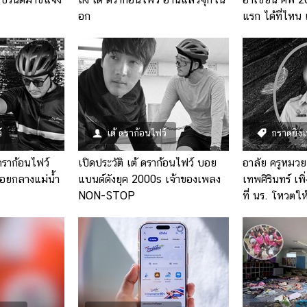
อก
แรก ได้ที่ไหน แ
์
เต้ ดราก้อนไฟว์
กราดยิงเ
 ดราก้อนไฟว์
เปิดประวัติ เต้ ดราก้อนไฟว์ บอย
อาลัย ครูหมวย 
อยกลางแม่น้ำ
แบนด์ดังยุค 2000s เจ้าของเพลง
เทพศิรินทร์ เพิ่
NON-STOP
ที่ นร. โหวตให