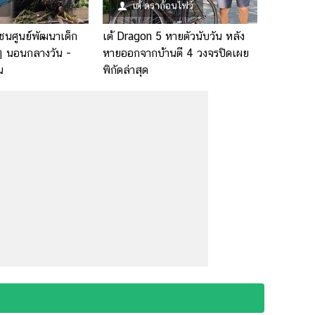
ก
เต้ ดราก้อนไฟว์
่งชนศูนย์พัฒนาเด็ก
เต้ Dragon 5 หายตัวนับวัน หลัง
 ๆ นอนกลางวัน -
หายออกจากบ้านตี 4 วงจรปิดเผย
น
พิกัดล่าสุด