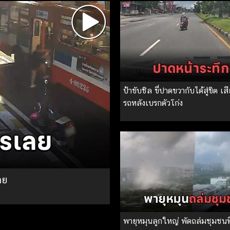
ป้าขับชิล ขี่ปาดขวากับได้สู่ขิต เส
รถหลังเบรกตัวโก่ง
ลย
พายุหมุนลูกใหญ่ พัดถล่มชุมชนที