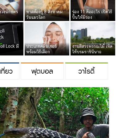
ดวงนักษัตร
ทาสต้องรู้ 8 สิงหาคม
ร่อง 11 คืออะไร เปิดวิธี
วันแมวโลก
ปั้นให้มีร่อง
croll Lock มี
ประเภทคลีนเซอร์
งานสีสรรพรรณไม้ เทิด
พร้อมวิธีเลือก
ไท้บรมราชินีนาถ
่เที่ยว
ฟุตบอล
วาไรตี้