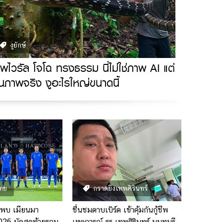
งูยักษ์
พไวรัล โจโฉ ทรงธรรม นี่ไม่ใช่ภาพ AI แต่
็นภาพจริง งูอะไรใหญ่ขนาดนี้
ทย
กราดยิงเทพศิรินทร์
พบ เมียนมา
ชื่นชมดาบเบิร์ด เข้าคุ้มกันกู้ชีพ
026 นัดสุดท้ายรอบ
เหตุการณ์ รร.เทพศิรินทร์ นนทบุรี