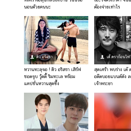
นอนด้วยคนนะ
ต้องจ่ายเท่าไร
ดิว อริสรา
เต้ ดราก้อนไฟว
หวานทะลุจอ ! ดิว อริสรา เสิร์ฟ
สุดเศร้า พบร่าง เต้
ชอตจูบ วู้ดดี้ ริมทะเล พร้อม
อดีตบอยแบนด์ดัง ล
แคปชั่นหวานสุดซึ้ง
เจ้าพระยา