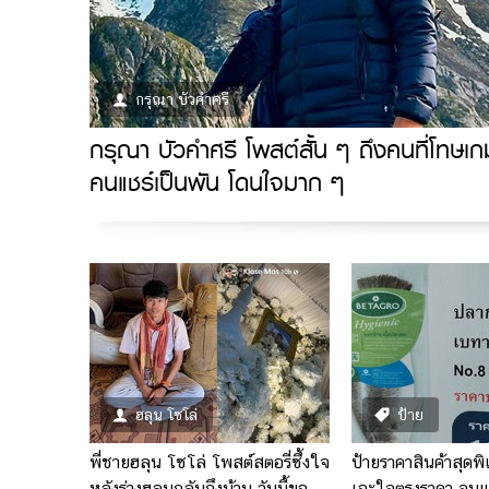
กรุณา บัวคําศรี
กรุณา บัวคำศรี โพสต์สั้น ๆ ถึงคนที่โทษเก
คนแชร์เป็นพัน โดนใจมาก ๆ
ฮลุน โซโล่
ป้าย
พี่ชายฮลุน โซโล่ โพสต์สตอรี่ซึ้งใจ
ป้ายราคาสินค้าสุดพ
หลังร่างฮลุนกลับถึงบ้าน วันนี้ขอ
เอะใจตรงราคา จนแ