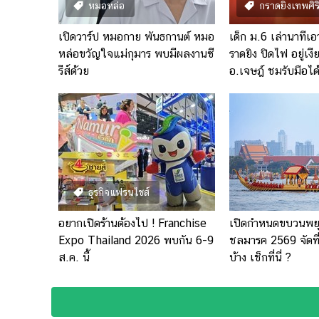
หมอหล่อ
กราดยิงเทพศิร
เปิดวาร์ป หมอกาย พันธกานต์ หมอ
เด็ก ม.6 เล่านาทีเ
หล่อขวัญใจแม่กุมาร พบมีผลงานซี
ราดยิง ปิดไฟ อยู่เง
รีส์ด้วย
อ.เจษฎ์ ชมรับมือได้ด
ธุรกิจแฟรนไชส์
อยากเปิดร้านต้องไป ! Franchise
เปิดกำหนดขบวนพย
Expo Thailand 2026 พบกัน 6-9
ชลมารค 2569 จัดที
ส.ค. นี้
บ้าง เช็กที่นี่ ?