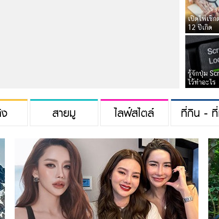
เปิดไพ่เช็ก
12 ปีเกิด
รู้จักปุ่ม S
ไว้ทำอะไร
ิง
สายมู
ไลฟ์สไตล์
ที่กิน - ที