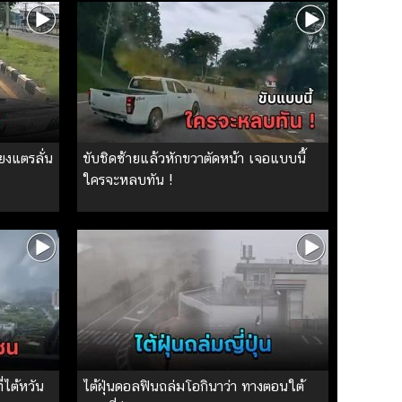
ียงแตรลั่น
ขับชิดซ้ายแล้วหักขวาตัดหน้า เจอแบบนี้
ใครจะหลบทัน !
่ไต้หวัน
ไต้ฝุ่นดอลฟินถล่มโอกินาว่า ทางตอนใต้