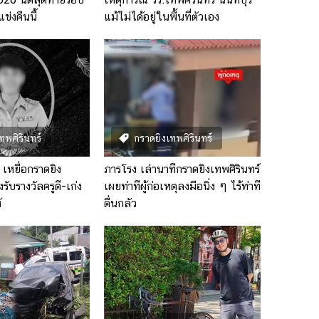
ข่งคืนนี้
แม้ไม่ได้อยู่ในพื้นที่ตัวเอง
ทพศิรินทร์
กราดยิงเทพศิรินทร์
เหยื่อกราดยิง
ภารโรง เล่านาทีกราดยิงเทพศิรินทร์
งรับรางวัลครูดี-เก่ง
เผยท่าทีผู้ก่อเหตุลงมือนิ่ง ๆ ไร้ท่าที
้
ตื่นกลัว