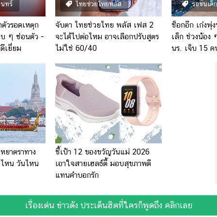
ินทร์
ไทยช่วยไทยพลัส
รถชนเด็
อาตัวรอดเหตุก
จับตา ไทยช่วยไทย พลัส เฟส 2
ช็อกอีก เก๋งพุ
ียบ ๆ ซ่อนตัว -
จะได้ไปต่อไหม อาจเลือกปรับสูตร
เล็ก ช่วงน้อง
ีเยี่ยม
ไม่ใช่ 60/40
นร. เจ็บ 15 ค
ุหยาตราทาง
ชี้เป้า 12 ของขวัญวันแม่ 2026
่ไหน วันไหน
เอาใจสายเฮลธ์ตี้ มอบสุขภาพดี
แทนคำบอกรัก
เรื่องเด่น ข่าวดัง ประเด็นฮิตที่ใครก็พูดถึง คลิกเลย