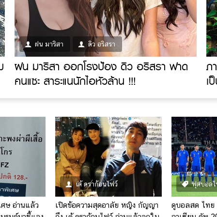
ฝน มาริสา
ดิว อริสรา
ม
ฝน มาริสา ออกโรงป้อง ดิว อริสรา ฟาด
ภา
คนแซะ สาระแนนักไอหัวล้าน !!!
เป
เต้ ดราก้อนไฟว์
ฟุตบอลไ
ิเศษ อ่านแล้ว
เปิดข้อความสุดอาลัย หญิง กัญญา
ดูบอลสด ไทย 
บรนด์มาชี้แจง
ถึง เต้ ดราก้อนไฟว์ อ่านแล้วจุกใน
อาเซียน คัพ 2