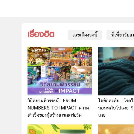
เรื่องฮิต
เลขเด็ดงวดนี้
ที่เที่ยววัน
วิถีสยามพิวรรธน์ : FROM
ไขข้อสงสัย...โร
NUMBERS TO IMPACT ความ
นอนหลับไปเฉย ๆ แ
สำเร็จของผู้สร้างแพลตฟอร์ม
เลย